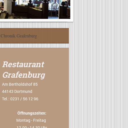
Chronik Grafenburg
Restaurant
Grafenburg
Am Bertholdshof
85
44143
Dortmund
Tel.: 0231 / 56 12 96
Öffnungszeiten:
Montag - Freitag
12.00 - 14.30 Uhr